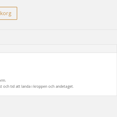
rukorg
orm.
st och tid att landa i kroppen och andetaget.