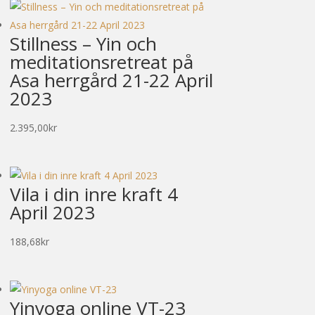
Stillness – Yin och
meditationsretreat på
Asa herrgård 21-22 April
2023
2.395,00
kr
Vila i din inre kraft 4
April 2023
188,68
kr
Yinyoga online VT-23