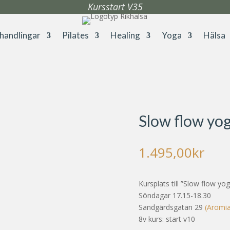
Kursstart V35
handlingar
Pilates
Healing
Yoga
Hälsa
Slow flow yog
1.495,00
kr
Kursplats till ”Slow flow yo
Söndagar 17.15-18.30
Sandgärdsgatan 29
(Aromi
8v kurs: start v10