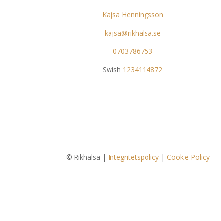
Kajsa Henningsson
kajsa@rikhalsa.se
0703786753
Swish
1234114872
© Rikhälsa |
Integritetspolicy
|
Cookie Policy