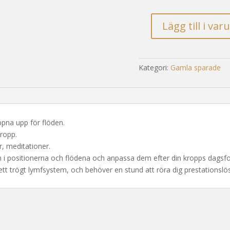
Lägg till i va
Slow
flow
yoga
(Start
Kategori:
Gamla sparade
V10)
mängd
pna upp för flöden.
kropp.
r, meditationer.
in i positionerna och flödena och anpassa dem efter din kropps dagsf
i ett trögt lymfsystem, och behöver en stund att röra dig prestationslö